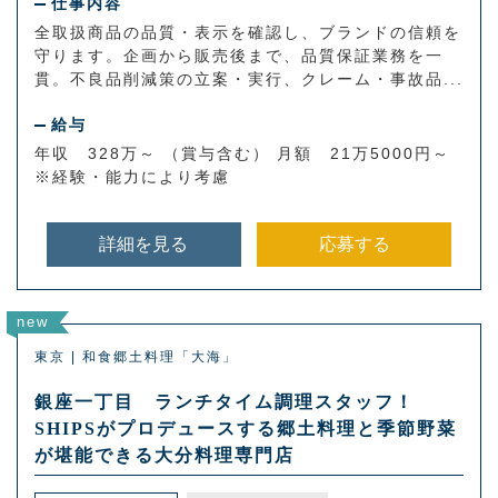
仕事内容
全取扱商品の品質・表示を確認し、ブランドの信頼を
守ります。企画から販売後まで、品質保証業務を一
貫。不良品削減策の立案・実行、クレーム・事故品...
給与
年収 328万～ （賞与含む） 月額 21万5000円～
※経験・能力により考慮
詳細を見る
応募する
new
東京 | 和食郷土料理「大海」
銀座一丁目 ランチタイム調理スタッフ！
SHIPSがプロデュースする郷土料理と季節野菜
が堪能できる大分料理専門店