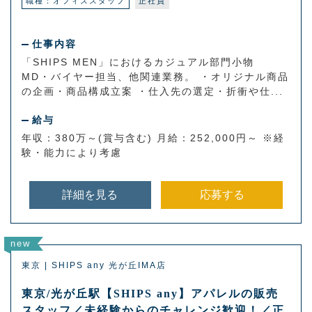
職種：オフィススタッフ
正社員
仕事内容
「SHIPS MEN」におけるカジュアル部門小物
MD・バイヤー担当、他関連業務。 ・オリジナル商品
の企画・商品構成立案 ・仕入先の選定・折衝や仕...
給与
年収：380万～(賞与含む) 月給：252,000円～ ※経
験・能力により考慮
詳細を見る
応募する
new
東京 | SHIPS any 光が丘IMA店
東京/光が丘駅【SHIPS any】アパレルの販売
スタッフ／未経験からのチャレンジ歓迎！／正