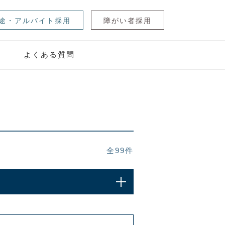
途・アルバイト採用
障がい者採用
ジ
よくある質問
全
99
件