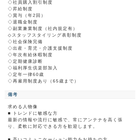
◇社員購入割引制度
◇昇給制度
◇賞与（年2回）
◇退職金制度
◇副業兼業制度（社内規定有）
◇スタッフスタイリング表彰制度
◇社会保険完備
◇出産・育児・介護支援制度
◇年次有給休暇制度
◇定期健康診断
◇福利厚生倶楽部加入
◇定年一律60歳
◇再雇用制度あり（65歳まで）
備考
求める人物像
■ トレンドに敏感な方
最新の情報や流行に敏感で、常にアンテナを高く張
り、柔軟に対応できる方を歓迎します。
■ 高いコミュニケーション能力をお持ちの方