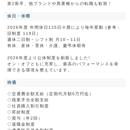
第2新卒、他ブランドや異業種からの転職も歓迎！
休日・休暇
2026年度 年間休日125日※暦により毎年変動 (参考：
旧制度 119日）
週休二日制・シフト制 月10～11日
有休、産休・育休・介護、慶弔休暇有
2026年度より公休制度を刷新しました!
オン・オフともに充実し、最高のパフォーマンスを発
揮できる環境を整えています。
待遇
◇交通費全額支給（定期代月額6万円迄）
◇残業手当全額支給
◇社員購入割引制度
◇昇給制度
◇賞与（年2回）
◇退職金制度