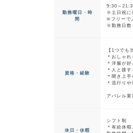
9:30～21
※土日祝に
勤務曜日・時
※フリーで
間
※勤務日数
【1つでも
＊おしゃれ
＊洋服が好
＊人と接す
資格・経験
＊聞き上手
＊流行りや
アパレル業
シフト制
＊有給休暇
休日・休暇