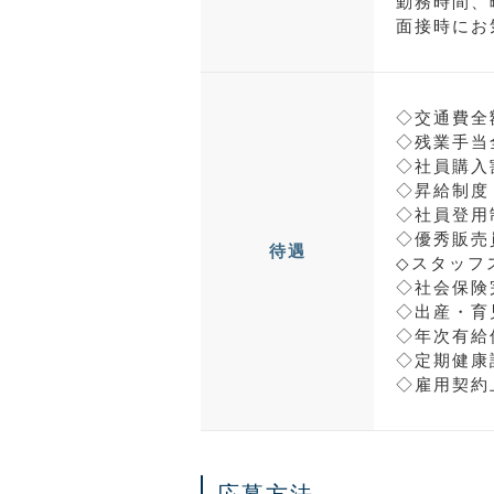
勤務時間、
面接時にお
◇交通費全
◇残業手当
◇社員購入
◇昇給制度
◇社員登用
◇優秀販売
待遇
◇スタッフ
◇社会保険
◇出産・育
◇年次有給
◇定期健康
◇雇用契約