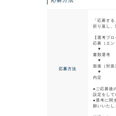
応募方法
「応募する
折り返し、
【選考プロ
応募（エン
▼
書類選考
▼
面接（対面
応募方法
▼
内定
●ご応募後の
設定をして
●選考に関
願いいたし