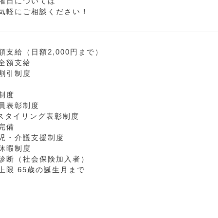
曜日については
気軽にご相談ください！
額支給（日額2,000円まで）
全額支給
割引制度
制度
員表彰制度
スタイリング表彰制度
完備
児・介護支援制度
休暇制度
診断（社会保険加入者）
上限 65歳の誕生月まで