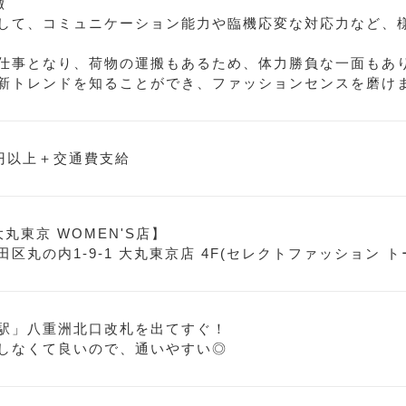
徴
して、コミュニケーション能力や臨機応変な対応力など、
仕事となり、荷物の運搬もあるため、体力勝負な一面もあ
新トレンドを知ることができ、ファッションセンスを磨け
0円以上＋交通費支給
 大丸東京 WOMEN'S店】
区丸の内1-9-1 大丸東京店 4F(セレクトファッション ト
駅」八重洲北口改札を出てすぐ！
しなくて良いので、通いやすい◎