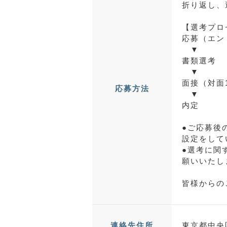
折り返し、
【選考プロ
応募（エン
▼
書類選考
▼
面接（対面
応募方法
▼
内定
●ご応募後の
設定をして
●選考に関
願いいたし
皆様からの
東京都中央区
連絡先住所