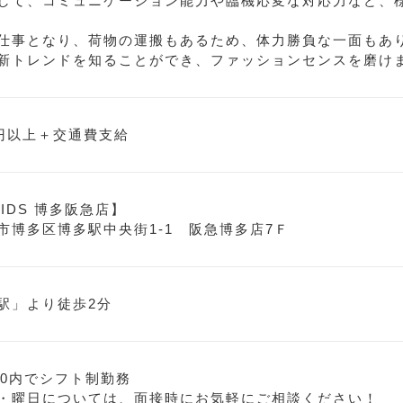
して、コミュニケーション能力や臨機応変な対応力など、
仕事となり、荷物の運搬もあるため、体力勝負な一面もあ
新トレンドを知ることができ、ファッションセンスを磨け
0円以上＋交通費支給
 KIDS 博多阪急店】
市博多区博多駅中央街1-1 阪急博多店7Ｆ
駅」より徒歩2分
0:30内でシフト制勤務
・曜日については、面接時にお気軽にご相談ください！