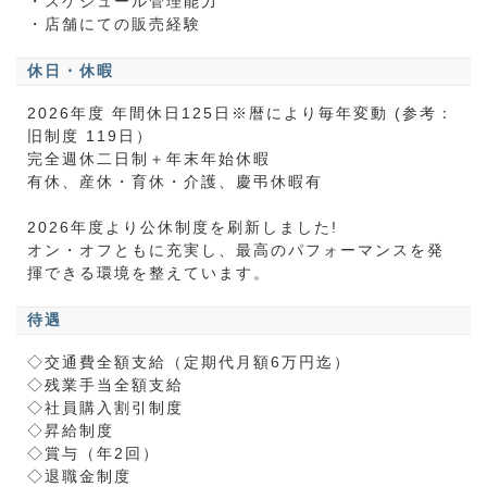
・スケジュール管理能力
・店舗にての販売経験
休日・休暇
2026年度 年間休日125日※暦により毎年変動 (参考：
旧制度 119日）
完全週休二日制＋年末年始休暇
有休、産休・育休・介護、慶弔休暇有
2026年度より公休制度を刷新しました!
オン・オフともに充実し、最高のパフォーマンスを発
揮できる環境を整えています。
待遇
◇交通費全額支給（定期代月額6万円迄）
◇残業手当全額支給
◇社員購入割引制度
◇昇給制度
◇賞与（年2回）
◇退職金制度